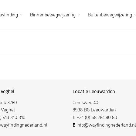
yfinding
Binnenbewegwijzering
Buitenbewegwijzering
 Veghel
Locatie Leeuwarden
oek 3780
Ceresweg 40
 Veghel
8938 BG Leeuwarden
T
) 413 310 310
+31 (0) 58 284 80 80
E
ayfindingnederland.nl
info@wayfindingnederland.nl