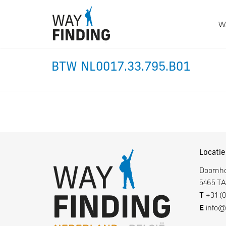
Wa
BTW NL0017.33.795.B01
Locatie
Doornh
5465 TA
T
+31 (0
E
info@w