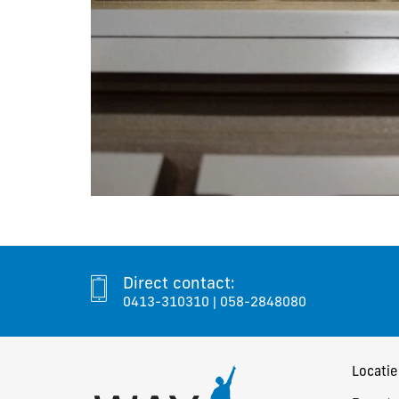
Direct contact:
0413-310310
|
058-2848080
Locatie