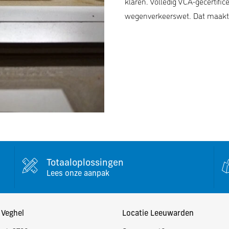
klaren. Volledig VCA-gecertific
wegenverkeerswet. Dat maakt o
Totaaloplossingen
Lees onze aanpak
 Veghel
Locatie Leeuwarden