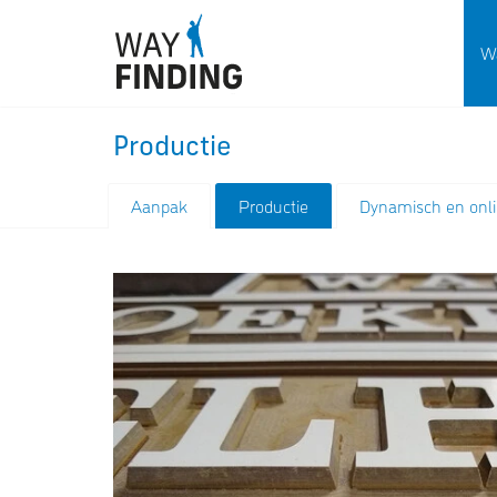
Wa
Productie
Aanpak
Productie
Dynamisch en onl