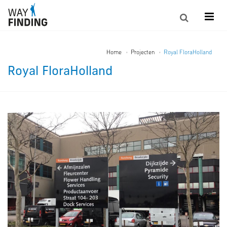
Home
Projecten
Royal FloraHolland
Royal FloraHolland