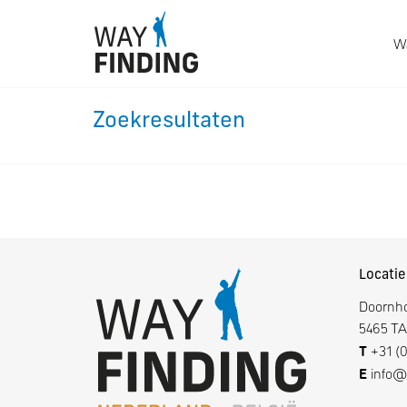
Wa
Zoekresultaten
Locatie
Doornh
5465 TA
T
+31 (0
E
info@w