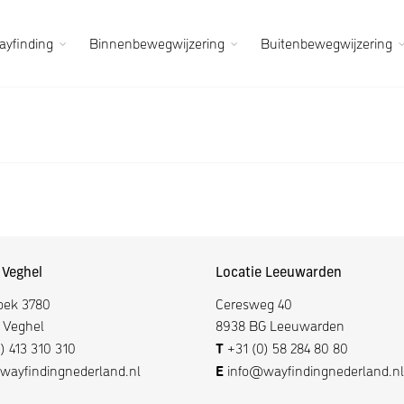
yfinding
Binnenbewegwijzering
Buitenbewegwijzering
 Veghel
Locatie Leeuwarden
oek 3780
Ceresweg 40
 Veghel
8938 BG Leeuwarden
T
) 413 310 310
+31 (0) 58 284 80 80
E
ayfindingnederland.nl
info@wayfindingnederland.nl